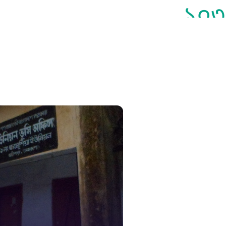
১০৩
সুপ্রীম কোর
১০৯
নারী ও শিশ
১০৬
দুদক
১০২
দুর্যোগের 