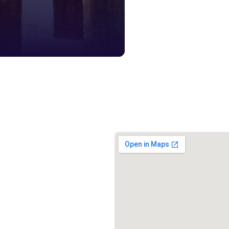
১৬১
স্মার্ট ভূমি
১০৯
শিশু সহায
১৬১
বাংলাদেশ ক
০১৯
মাদকদ্রব্য 
১৬১