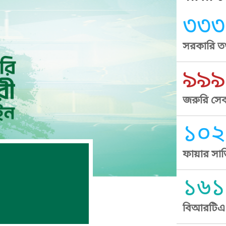
৩৩৩
সরকারি তথ
৯৯৯
জরুরি সেব
১০২
ফায়ার সার
১৬১
বিআরটিএ স