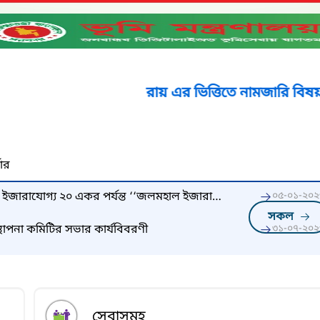
রায় এর ভিত্তিতে নামজারি বিষয়ক নির্দেশ
নার
ইজারাযোগ্য ২০ একর পর্যন্ত ‘‘জলমহাল ইজারা
০৫-০১-২০২
সকল
াপনা কমিটির সভার কার্যবিবরণী
৩১-০৭-২০২
সেবাসমূহ