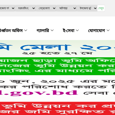
দেখুন
র্ধ্বতন অফিস
গ্যালারি
ই-সেবা
যোগাযোগ