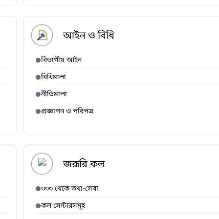
আইন ও বিধি
বিভাগীয় আইন
বিধিমালা
নীতিমালা
প্রজ্ঞাপন ও পরিপত্র
জরূরি কল
৩৩৩ থেকে তথ্য-সেবা
কল সেন্টারসমূহ