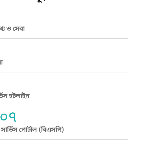
্য ও সেবা
া
্ভিস হটলাইন
০৭
ার্ভিস পোর্টাল (বিএসপি)