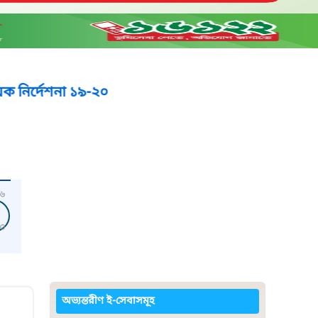
না ১৯-২০
৬
৩
অভ্যন্তরীণ ই-সেবাসমূহ